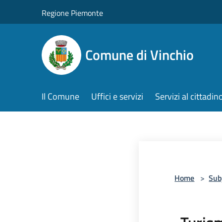
Salta al contenuto principale
Regione Piemonte
Comune di Vinchio
Il Comune
Uffici e servizi
Servizi al cittadin
Home
>
Sub