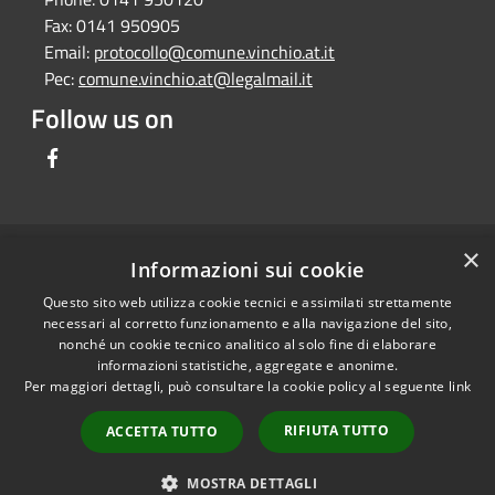
Fax:
0141 950905
Email:
protocollo@comune.vinchio.at.it
Pec:
comune.vinchio.at@legalmail.it
Follow us on
Facebook
×
RSS
Comune convenzionato
Informazioni sui cookie
Accessibility
Astigov
Questo sito web utilizza cookie tecnici e assimilati strettamente
Privacy
necessari al corretto funzionamento e alla navigazione del sito,
Progetto
|
Convenzione
|
Cookie
nonché un cookie tecnico analitico al solo fine di elaborare
Adesioni
informazioni statistiche, aggregate e anonime.
Sitemap
Per maggiori dettagli, può consultare la cookie policy al seguente
link
Dati fiscali e codici
•
Accesso redazione
fatturazione
RIFIUTA TUTTO
ACCETTA TUTTO
Dichiarazione di
accessibilità
MOSTRA DETTAGLI