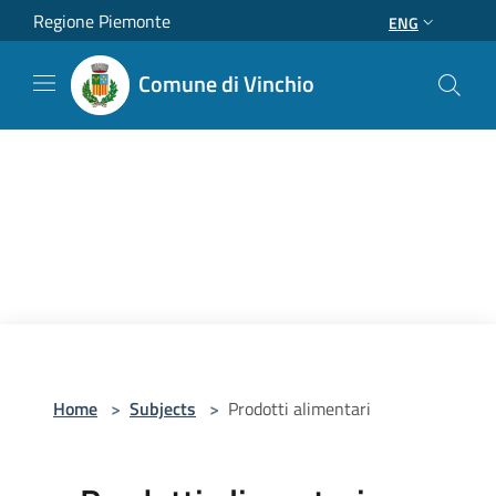
Salta al contenuto principale
Regione Piemonte
ENG
Comune di Vinchio
Home
>
Subjects
>
Prodotti alimentari