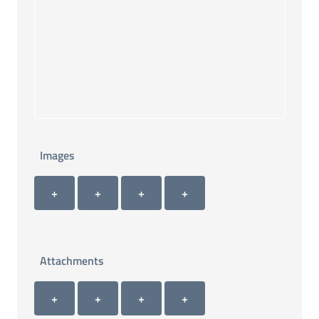
Images
Images 1
Images 2
Images 3
Images 4
+ Carica immagine 1
+ Carica immagine 2
+ Carica immagine 3
+ Carica immagine 4
+
+
+
+
Attachments
Attachment 1
Attachment 2
Attachment 3
Attachment 4
+ Carica allegato 1
+ Carica allegato 2
+ Carica allegato 3
+ Carica allegato 4
+
+
+
+