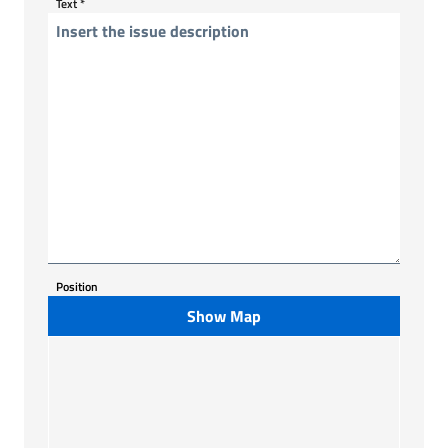
Text
*
Position
Show Map