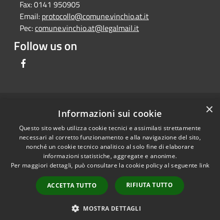
Fax:
0141 950905
Email:
protocollo@comune.vinchio.at.it
Pec:
comune.vinchio.at@legalmail.it
Follow us on
Facebook
×
RSS
Comune convenzionato
Informazioni sui cookie
Accessibility
Astigov
Questo sito web utilizza cookie tecnici e assimilati strettamente
Privacy
necessari al corretto funzionamento e alla navigazione del sito,
Progetto
|
Convenzione
|
Cookie
nonché un cookie tecnico analitico al solo fine di elaborare
Adesioni
informazioni statistiche, aggregate e anonime.
Sitemap
Per maggiori dettagli, può consultare la cookie policy al seguente
link
Dati fiscali e codici
•
Accesso redazione
fatturazione
RIFIUTA TUTTO
ACCETTA TUTTO
Dichiarazione di
accessibilità
MOSTRA DETTAGLI