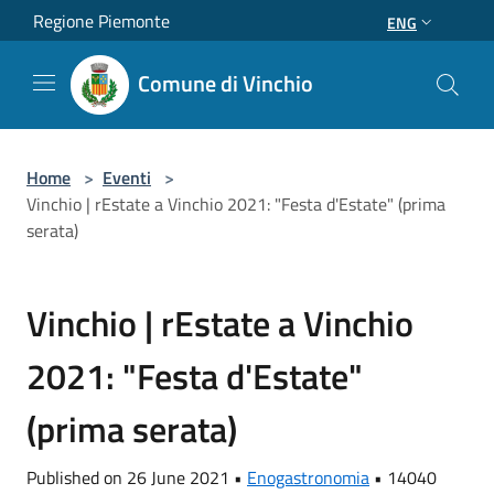
Salta al contenuto principale
Regione Piemonte
ENG
Comune di Vinchio
Home
>
Eventi
>
Vinchio | rEstate a Vinchio 2021: "Festa d'Estate" (prima
serata)
Vinchio | rEstate a Vinchio
2021: "Festa d'Estate"
(prima serata)
Published on 26 June 2021 •
Enogastronomia
•
14040