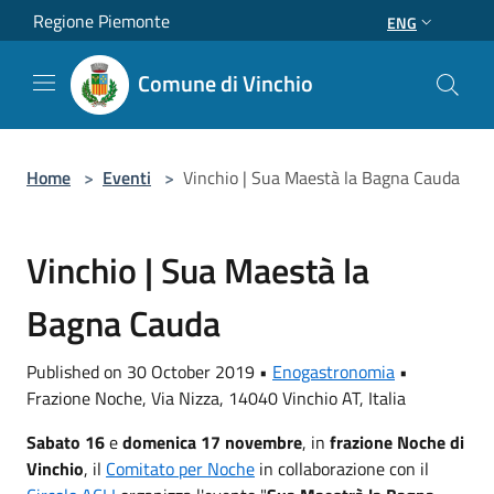
Salta al contenuto principale
Regione Piemonte
ENG
Comune di Vinchio
Home
>
Eventi
>
Vinchio | Sua Maestà la Bagna Cauda
Vinchio | Sua Maestà la
Bagna Cauda
Published on 30 October 2019 •
Enogastronomia
•
Frazione Noche, Via Nizza, 14040 Vinchio AT, Italia
Sabato 16
e
domenica 17 novembre
, in
frazione Noche di
Vinchio
, il
Comitato per Noche
in collaborazione con il